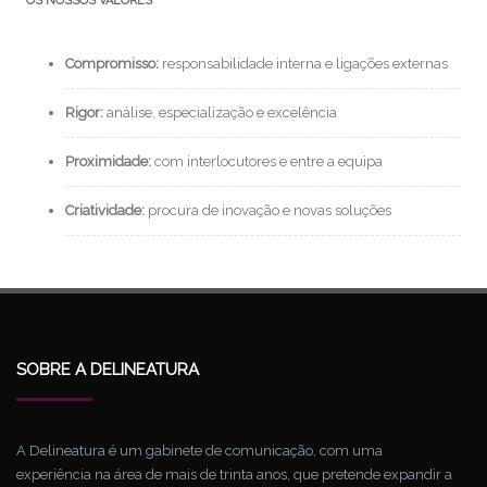
OS NOSSOS VALORES
Compromisso:
responsabilidade interna e ligações externas
Rigor:
análise, especialização e excelência
Proximidade:
com interlocutores e entre a equipa
Criatividade:
procura de inovação e novas soluções
SOBRE A DELINEATURA
A Delineatura é um gabinete de comunicação, com uma
experiência na área de mais de trinta anos, que pretende expandir a